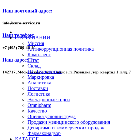
Наш почтовый адрес:
info
@
euro-service.ru
Наш телефон:
О КОМПАНИИ
Миссия
+7
(495)
789-46-19
Антикоррупционная политика
Комплаенс
Наш адрес:
Штат
Склад
ИТ-Технологии
142717, Московская обл., г. Видное, п. Развилка, тер. квартал 1,
влд. 7
Маркировка
Аналитика
Поставки
Логистика
Электронные торги
Omnipharm
Качество
Оценка условий труда
Продажи медицинского оборудования
Департамент коммерческих продаж
Фармаконадзор
КАТАЛОГ