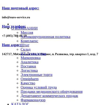
Наш почтовый адрес:
info
@
euro-service.ru
Наш телефон:
О КОМПАНИИ
Миссия
+7
(495)
789-46-19
Антикоррупционная политика
Комплаенс
Наш адрес:
Штат
Склад
ИТ-Технологии
142717, Московская обл., г. Видное, п. Развилка, тер. квартал 1,
влд. 7
Маркировка
Аналитика
Поставки
Логистика
Электронные торги
Omnipharm
Качество
Оценка условий труда
Продажи медицинского оборудования
Департамент коммерческих продаж
Фармаконадзор
КАТАЛОГ