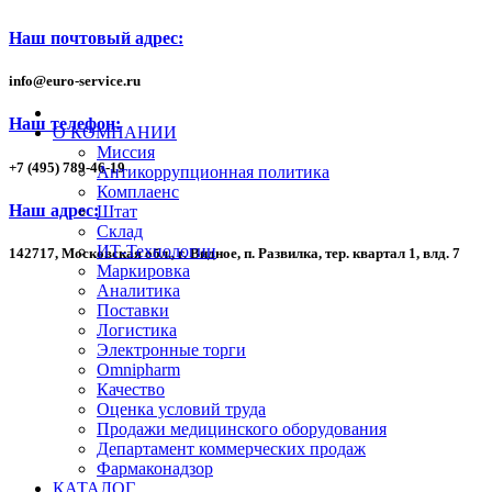
Наш почтовый адрес:
info
@
euro-service.ru
Наш телефон:
О КОМПАНИИ
Миссия
+7
(495)
789-46-19
Антикоррупционная политика
Комплаенс
Наш адрес:
Штат
Склад
ИТ-Технологии
142717, Московская обл., г. Видное, п. Развилка, тер. квартал 1,
влд. 7
Маркировка
Аналитика
Поставки
Логистика
Электронные торги
Omnipharm
Качество
Оценка условий труда
Продажи медицинского оборудования
Департамент коммерческих продаж
Фармаконадзор
КАТАЛОГ